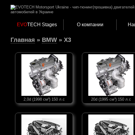
EVO
TECH Stages
О компании
На
Главная
»
BMW
» X3
2,0d (1998 см³) 150 л.с
20d (1995 см³) 150 л.с