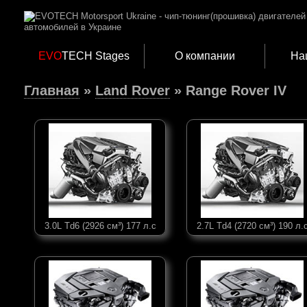
EVO
TECH Stages
О компании
На
Главная
»
Land Rover
» Range Rover IV
3.0L Td6 (2926 см³) 177 л.с
2.7L Td4 (2720 см³) 190 л.