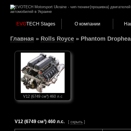
EVO
TECH Stages
О компании
На
Главная
»
Rolls Royce
» Phantom Drophea
V12 (6749 см³) 460 л.с
V12 (6749 см³) 460 л.с.
[
cкрыть
]