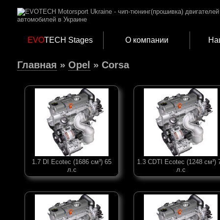
EVO
TECH Stages
О компании
На
Главная
»
Opel
» Corsa
1.7 DI Ecotec (1686 см³) 65
1.3 CDTI Ecotec (1248 см³) 
л.с
л.с