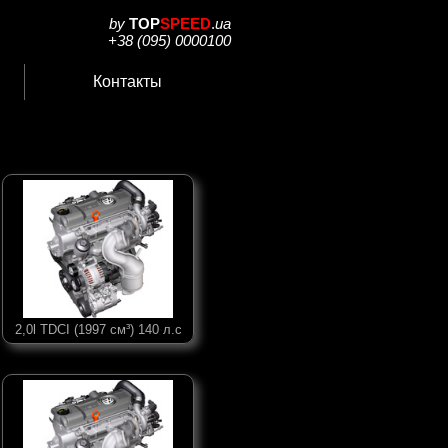
by
TOP
SPEED
.
ua
+38 (095) 0000100
Контакты
2,0l TDCI (1997 см³) 140 л.с