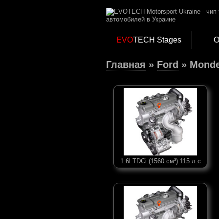
EVO
TECH Stages
О
Главная
»
Ford
» Mond
1.6l TDCi (1560 см³) 115 л.с